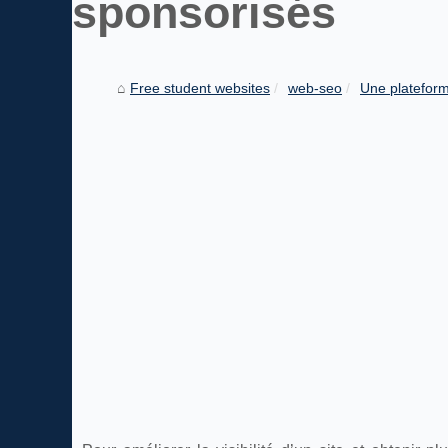
sponsorisés
Free student websites
web-seo
Une plateform