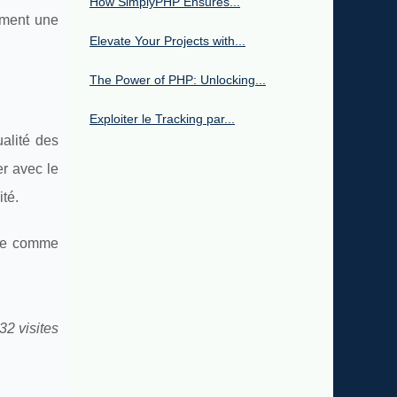
How SimplyPHP Ensures...
ement une
Elevate Your Projects with...
The Power of PHP: Unlocking...
Exploiter le Tracking par...
ualité des
er avec le
té.
rme comme
32 visites