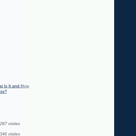
t Is It and How
ess?
287 visites
346 visites