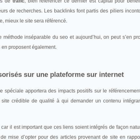
lus de
trafic
, bien référencer ce dernier est capital pour bénéf
urs de recherches. Les backlinks font partis des piliers incon
e, mieux le site sera référencé.
e méthode inséparable du seo et aujourd’hui, on peut s’en pro
s en proposent également.
orisés sur une plateforme sur internet
e spéciale apportera des impacts positifs sur le référencemen
ou site crédible de qualité à qui demander un contenu intégran
ar il est important que ces liens soient intégrés de façon natu
 de mise d’opter pour des articles provenant de site en rappo