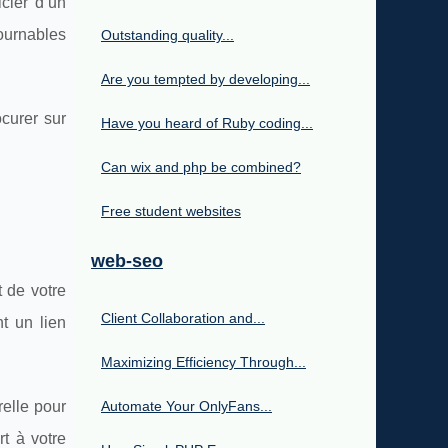
icier d’un
tournables
Outstanding quality...
Are you tempted by developing...
curer sur
Have you heard of Ruby coding...
Can wix and php be combined?
Free student websites
web-seo
t de votre
Client Collaboration and...
t un lien
Maximizing Efficiency Through...
relle pour
Automate Your OnlyFans...
rt à votre